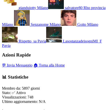
gianduiotty
Milano
salvatore80
Rho provincia
Milano
Senzanome
Milano
Goito
Milano
Rispetto_sa
Pavia
LasostanzadeisogniMI_F
Pavia
Azioni Rapide
💬 Invia Messaggio
🏠 Torna alla Home
📊 Statistiche
Membro da:
5897 giorni
Stato:
✅ Attivo
Visualizzazioni:
748
Ultimo aggiornamento:
N/A