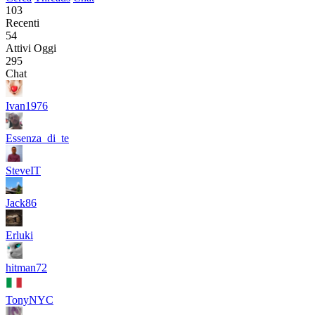
103
Recenti
54
Attivi Oggi
295
Chat
Ivan1976
Essenza_di_te
SteveIT
Jack86
Erluki
hitman72
TonyNYC