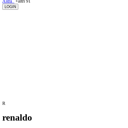
Astra_
+altri 91
LOGIN
R
renaldo