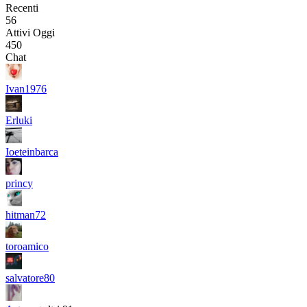
Recenti
56
Attivi Oggi
450
Chat
Ivan1976
Erluki
Ioeteinbarca
princy
hitman72
toroamico
salvatore80