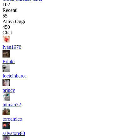
102
Recenti
55
Attivi Oggi
450
Chat
Ivan1976
Erluki
Ioeteinbarca
princy
hitman72
toroamico
salvatore80