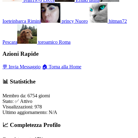
Ivan1976
Lecce
Erluki
latina
Ioeteinbarca
Rimini
princy
Nuoro
hitman72
Pescara
toroamico
Roma
Azioni Rapide
💬 Invia Messaggio
🏠 Torna alla Home
📊 Statistiche
Membro da:
6754 giorni
Stato:
✅ Attivo
Visualizzazioni:
978
Ultimo aggiornamento:
N/A
📈 Completezza Profilo