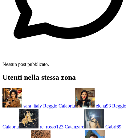
Nessun post pubblicato.
Utenti nella stessa zona
sara_italy
Reggio Calabria
elena93
Reggio
Calabria
re_rosso123
Catanzaro
Gabri69