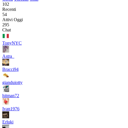
102
Recenti
54
Attivi Oggi
295
Chat
TonyNYC
Astra_
Bracci94
gianduiotty
hitman72
Ivan1976
Erluki