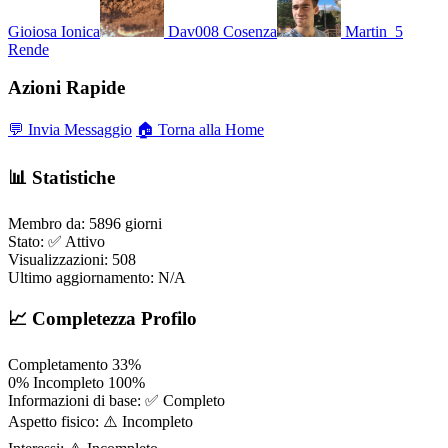
Gioiosa Ionica
Dav008
Cosenza
Martin_5
Rende
Azioni Rapide
💬 Invia Messaggio
🏠 Torna alla Home
📊 Statistiche
Membro da:
5896 giorni
Stato:
✅ Attivo
Visualizzazioni:
508
Ultimo aggiornamento:
N/A
📈 Completezza Profilo
Completamento
33%
0%
Incompleto
100%
Informazioni di base:
✅ Completo
Aspetto fisico:
⚠️ Incompleto