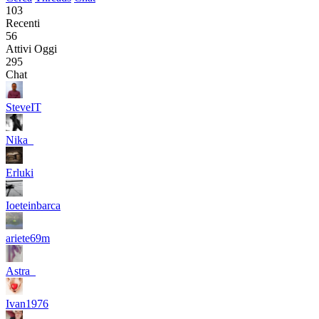
103
Recenti
56
Attivi Oggi
295
Chat
SteveIT
Nika_
Erluki
Ioeteinbarca
ariete69m
Astra_
Ivan1976