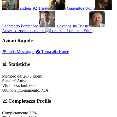
andrea_92
Trieste
Gargantua
Udine
Ildebrando
Pordenone
giovanni_ita
Trieste
Auser_x_zoom
enemonzo
Lorenzo_
Friuli
Azioni Rapide
💬 Invia Messaggio
🏠 Torna alla Home
📊 Statistiche
Membro da:
2073 giorni
Stato:
✅ Attivo
Visualizzazioni:
666
Ultimo aggiornamento:
N/A
📈 Completezza Profilo
Completamento
33%