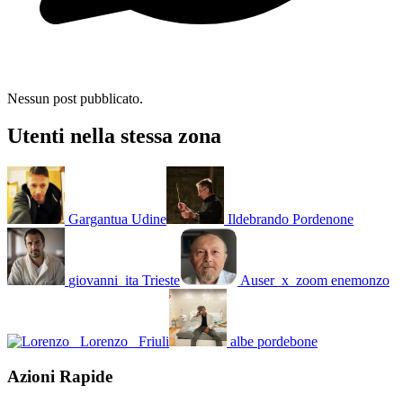
Nessun post pubblicato.
Utenti nella stessa zona
Gargantua
Udine
Ildebrando
Pordenone
giovanni_ita
Trieste
Auser_x_zoom
enemonzo
Lorenzo_
Friuli
albe
pordebone
Azioni Rapide