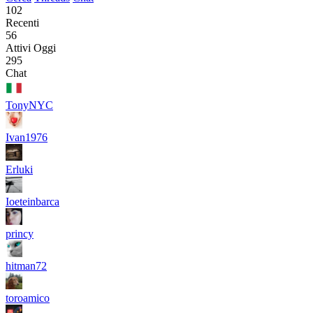
102
Recenti
56
Attivi Oggi
295
Chat
TonyNYC
Ivan1976
Erluki
Ioeteinbarca
princy
hitman72
toroamico