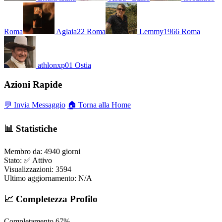
Roma
Aglaia22
Roma
Lemmy1966
Roma
athlonxp01
Ostia
Azioni Rapide
💬 Invia Messaggio
🏠 Torna alla Home
📊 Statistiche
Membro da:
4940 giorni
Stato:
✅ Attivo
Visualizzazioni:
3594
Ultimo aggiornamento:
N/A
📈 Completezza Profilo
Completamento
67%