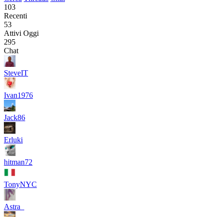
103
Recenti
53
Attivi Oggi
295
Chat
SteveIT
Ivan1976
Jack86
Erluki
hitman72
TonyNYC
Astra_