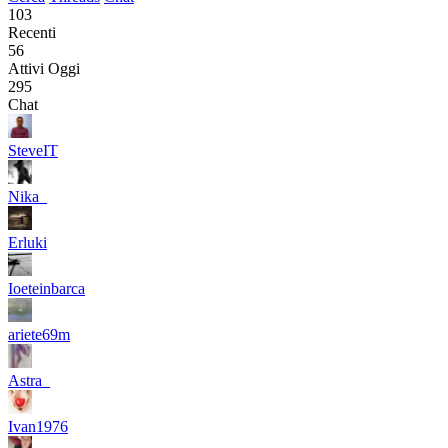
103
Recenti
56
Attivi Oggi
295
Chat
SteveIT
Nika_
Erluki
Ioeteinbarca
ariete69m
Astra_
Ivan1976