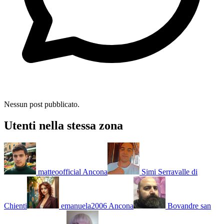
Nessun post pubblicato.
Utenti nella stessa zona
matteoofficial
Ancona
Simi
Serravalle di
Chienti
emanuela2006
Ancona
Bovandre
san