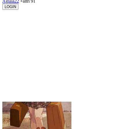
Aglaia22
+altri 91
LOGIN