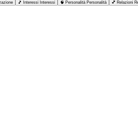
zazione
🎵
Interessi
Interessi
🧠
Personalità
Personalità
💕
Relazioni
Re