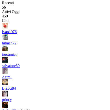
Recenti
56
Attivi Oggi
450
Chat
Ivan1976
hitman72
toroamico
salvatore80
Astra_
Bracci94
princy