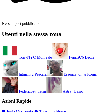
Nessun post pubblicato.
Utenti nella stessa zona
TonyNYC
Monreale
Ivan1976
Lecce
hitman72
Pescara
Essenza_di_te
Roma
Federico97
Terni
Astra_
Lazio
Azioni Rapide
💬 Invia Messaggio
🏠 Torna alla Home