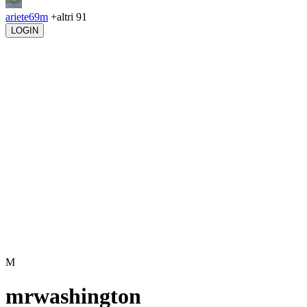
ariete69m
+altri 91
LOGIN
M
mrwashington