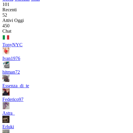
101
Recenti
52
Attivi Oggi
450
Chat
TonyNYC
Ivan1976
hitman72
Essenza_di_te
Federico97
Astra_
Erluki