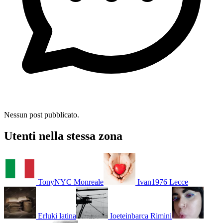
Nessun post pubblicato.
Utenti nella stessa zona
TonyNYC
Monreale
Ivan1976
Lecce
Erluki
latina
Ioeteinbarca
Rimini