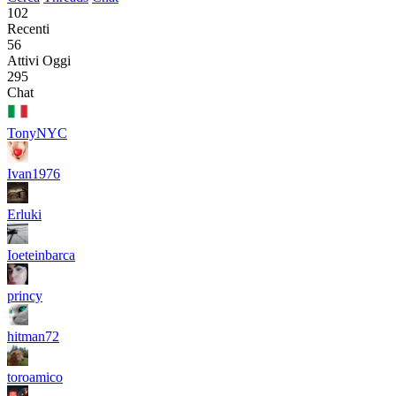
102
Recenti
56
Attivi Oggi
295
Chat
TonyNYC
Ivan1976
Erluki
Ioeteinbarca
princy
hitman72
toroamico