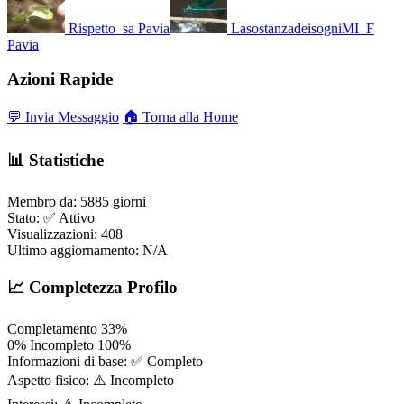
Rispetto_sa
Pavia
LasostanzadeisogniMI_F
Pavia
Azioni Rapide
💬 Invia Messaggio
🏠 Torna alla Home
📊 Statistiche
Membro da:
5885 giorni
Stato:
✅ Attivo
Visualizzazioni:
408
Ultimo aggiornamento:
N/A
📈 Completezza Profilo
Completamento
33%
0%
Incompleto
100%
Informazioni di base:
✅ Completo
Aspetto fisico:
⚠️ Incompleto