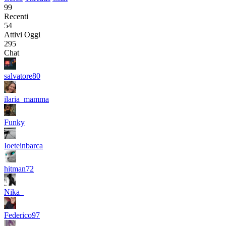
99
Recenti
54
Attivi Oggi
295
Chat
salvatore80
ilaria_mamma
Funky
Ioeteinbarca
hitman72
Nika_
Federico97