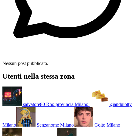
Nessun post pubblicato.
Utenti nella stessa zona
salvatore80
Rho provincia Milano
gianduiotty
Milano
Senzanome
Milano
Goito
Milano