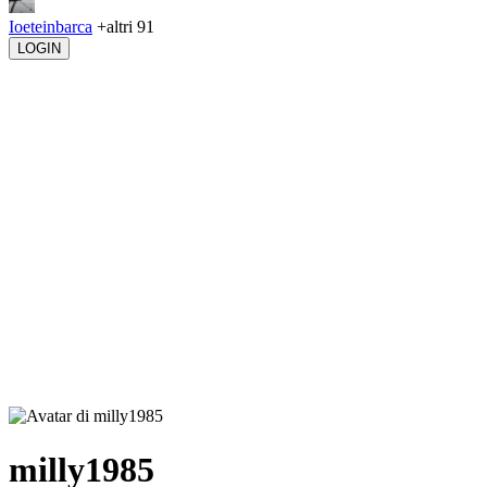
Ioeteinbarca
+altri 91
LOGIN
milly1985