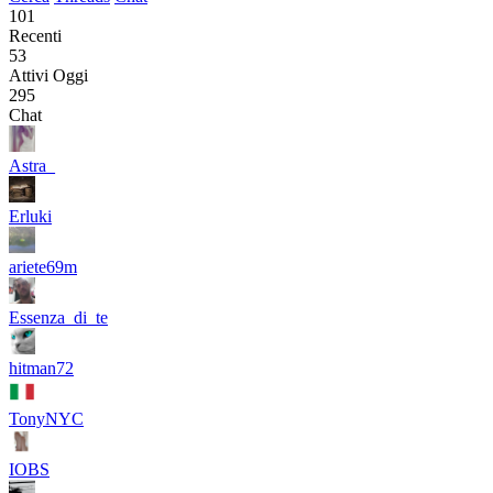
101
Recenti
53
Attivi Oggi
295
Chat
Astra_
Erluki
ariete69m
Essenza_di_te
hitman72
TonyNYC
IOBS