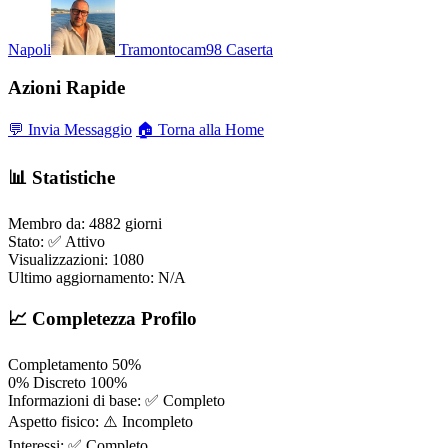
Napoli
Tramontocam98
Caserta
Azioni Rapide
💬 Invia Messaggio
🏠 Torna alla Home
📊 Statistiche
Membro da:
4882 giorni
Stato:
✅ Attivo
Visualizzazioni:
1080
Ultimo aggiornamento:
N/A
📈 Completezza Profilo
Completamento
50%
0%
Discreto
100%
Informazioni di base:
✅ Completo
Aspetto fisico:
⚠️ Incompleto
Interessi:
✅ Completo