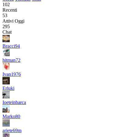
102
Recenti
53
Attivi Oggi
295
Chat
Bracci94
hitman72
Ivan1976
Erluki
Ioeteinbarca
Marko80
ariete69m