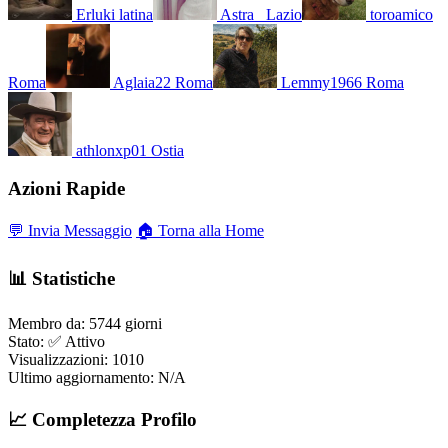
Erluki
latina
Astra_
Lazio
toroamico
Roma
Aglaia22
Roma
Lemmy1966
Roma
athlonxp01
Ostia
Azioni Rapide
💬 Invia Messaggio
🏠 Torna alla Home
📊 Statistiche
Membro da:
5744 giorni
Stato:
✅ Attivo
Visualizzazioni:
1010
Ultimo aggiornamento:
N/A
📈 Completezza Profilo