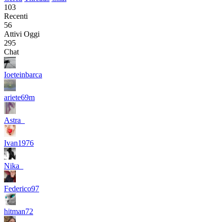
103
Recenti
56
Attivi Oggi
295
Chat
Ioeteinbarca
ariete69m
Astra_
Ivan1976
Nika_
Federico97
hitman72