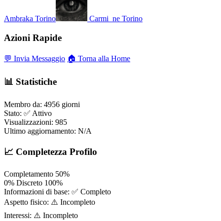
Ambraka
Torino
Carmi_ne
Torino
Azioni Rapide
💬 Invia Messaggio
🏠 Torna alla Home
📊 Statistiche
Membro da:
4956 giorni
Stato:
✅ Attivo
Visualizzazioni:
985
Ultimo aggiornamento:
N/A
📈 Completezza Profilo
Completamento
50%
0%
Discreto
100%
Informazioni di base:
✅ Completo
Aspetto fisico:
⚠️ Incompleto
Interessi:
⚠️ Incompleto