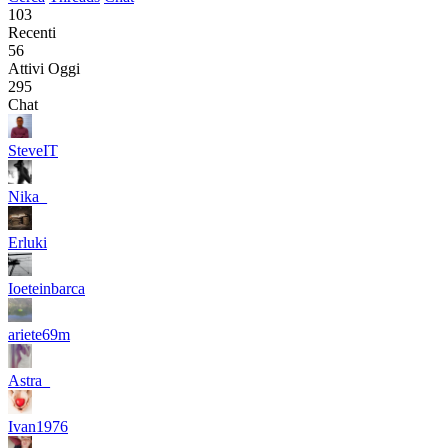
103
Recenti
56
Attivi Oggi
295
Chat
SteveIT
Nika_
Erluki
Ioeteinbarca
ariete69m
Astra_
Ivan1976