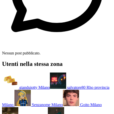
Nessun post pubblicato.
Utenti nella stessa zona
gianduiotty
Milano
salvatore80
Rho provincia
Milano
Senzanome
Milano
Goito
Milano