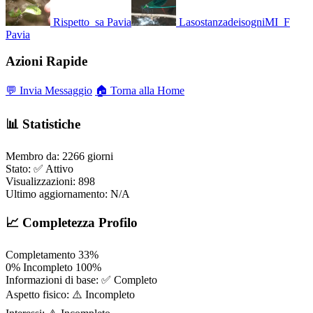
Rispetto_sa
Pavia
LasostanzadeisogniMI_F
Pavia
Azioni Rapide
💬 Invia Messaggio
🏠 Torna alla Home
📊 Statistiche
Membro da:
2266 giorni
Stato:
✅ Attivo
Visualizzazioni:
898
Ultimo aggiornamento:
N/A
📈 Completezza Profilo
Completamento
33%
0%
Incompleto
100%
Informazioni di base:
✅ Completo
Aspetto fisico:
⚠️ Incompleto