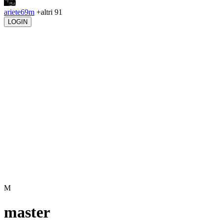
ariete69m
+altri 91
LOGIN
M
master