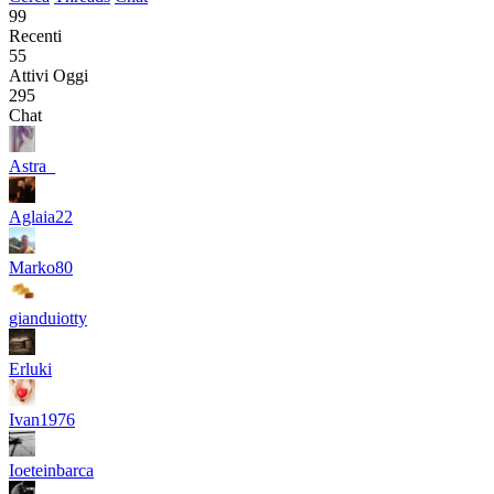
99
Recenti
55
Attivi Oggi
295
Chat
Astra_
Aglaia22
Marko80
gianduiotty
Erluki
Ivan1976
Ioeteinbarca