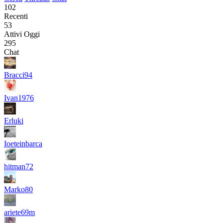
102
Recenti
53
Attivi Oggi
295
Chat
Bracci94
Ivan1976
Erluki
Ioeteinbarca
hitman72
Marko80
ariete69m