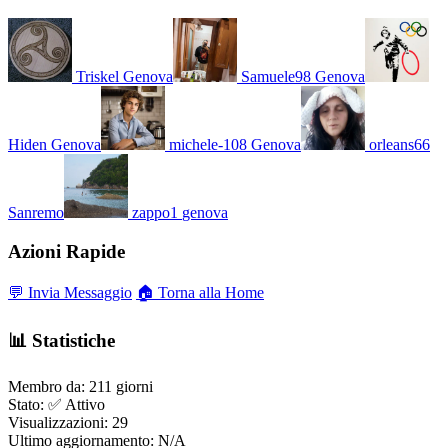
Triskel
Genova
Samuele98
Genova
Hiden
Genova
michele-108
Genova
orleans66
Sanremo
zappo1
genova
Azioni Rapide
💬 Invia Messaggio
🏠 Torna alla Home
📊 Statistiche
Membro da:
211 giorni
Stato:
✅ Attivo
Visualizzazioni:
29
Ultimo aggiornamento:
N/A