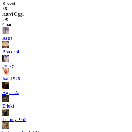
Recenti
56
Attivi Oggi
295
Chat
Astra_
Bracci94
princy
Ivan1976
Aglaia22
Erluki
Lemmy1966