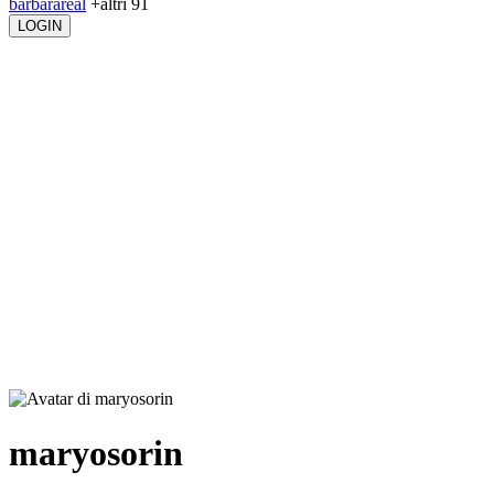
barbarareal
+altri 91
LOGIN
maryosorin