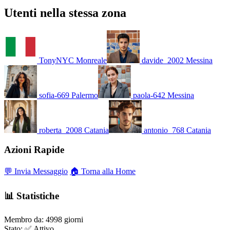
Utenti nella stessa zona
TonyNYC
Monreale
davide_2002
Messina
sofia-669
Palermo
paola-642
Messina
roberta_2008
Catania
antonio_768
Catania
Azioni Rapide
💬 Invia Messaggio
🏠 Torna alla Home
📊 Statistiche
Membro da:
4998 giorni
Stato:
✅ Attivo