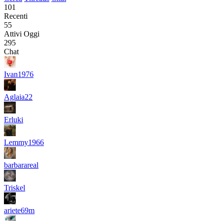
101
Recenti
55
Attivi Oggi
295
Chat
Ivan1976
Aglaia22
Erluki
Lemmy1966
barbarareal
Triskel
ariete69m