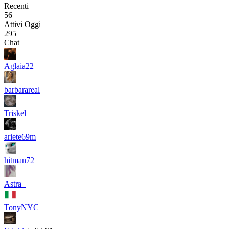
Recenti
56
Attivi Oggi
295
Chat
Aglaia22
barbarareal
Triskel
ariete69m
hitman72
Astra_
TonyNYC