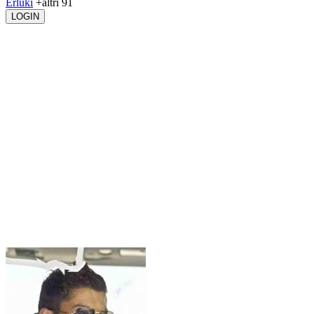
Erluki
+altri 91
LOGIN