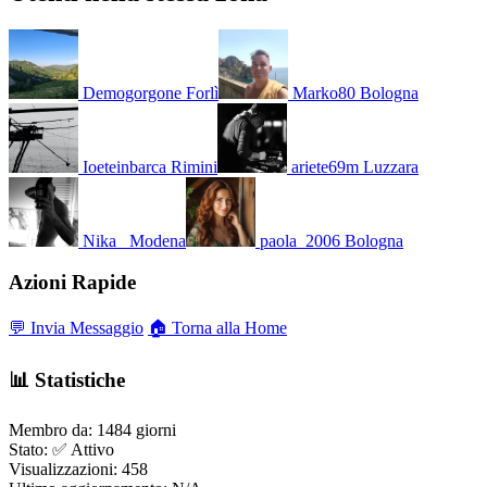
Demogorgone
Forlì
Marko80
Bologna
Ioeteinbarca
Rimini
ariete69m
Luzzara
Nika_
Modena
paola_2006
Bologna
Azioni Rapide
💬 Invia Messaggio
🏠 Torna alla Home
📊 Statistiche
Membro da:
1484 giorni
Stato:
✅ Attivo
Visualizzazioni:
458