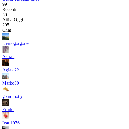
99
Recenti
56
Attivi Oggi
295
Chat
Demogorgone
Astra_
Aglaia22
Marko80
gianduiotty
Erluki
Ivan1976