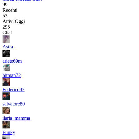
99
Recenti
53
Attivi Oggi
295
Chat
Astra_
ariete69m
hitman72
Federico97
salvatore80
ilaria_mamma
Funky