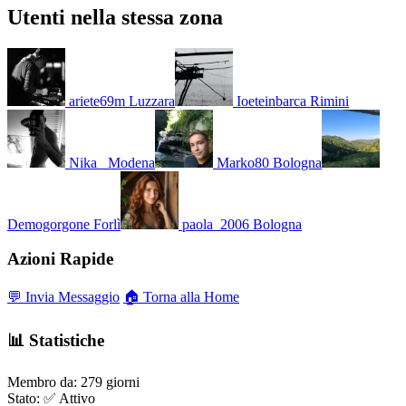
Utenti nella stessa zona
ariete69m
Luzzara
Ioeteinbarca
Rimini
Nika_
Modena
Marko80
Bologna
Demogorgone
Forlì
paola_2006
Bologna
Azioni Rapide
💬 Invia Messaggio
🏠 Torna alla Home
📊 Statistiche
Membro da:
279 giorni
Stato:
✅ Attivo