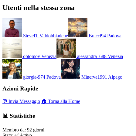
Utenti nella stessa zona
SteveIT
Valdobbiadene
Bracci94
Padova
oblomov
Venezia
alessandra_688
Venezia
giorgia-974
Padova
Minerva1991
Alpago
Azioni Rapide
💬 Invia Messaggio
🏠 Torna alla Home
📊 Statistiche
Membro da:
92 giorni
Stato:
✅ Attivo