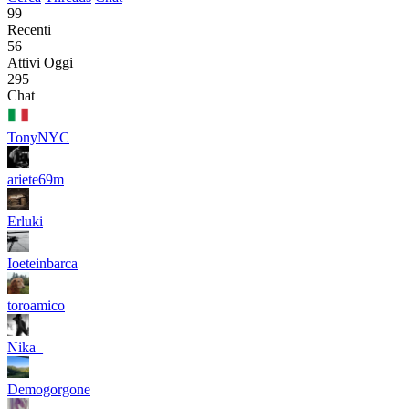
99
Recenti
56
Attivi Oggi
295
Chat
TonyNYC
ariete69m
Erluki
Ioeteinbarca
toroamico
Nika_
Demogorgone