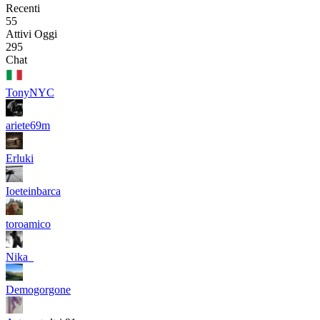
Recenti
55
Attivi Oggi
295
Chat
TonyNYC
ariete69m
Erluki
Ioeteinbarca
toroamico
Nika_
Demogorgone