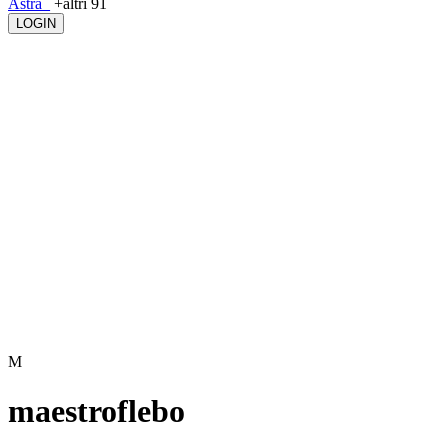
Astra_
+altri 91
LOGIN
M
maestroflebo