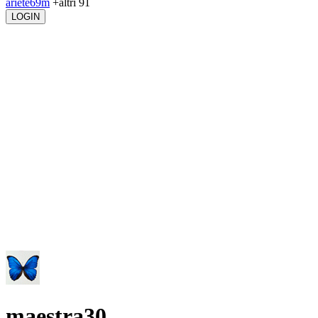
ariete69m
+altri 91
LOGIN
maestra30