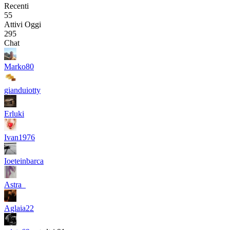
Recenti
55
Attivi Oggi
295
Chat
Marko80
gianduiotty
Erluki
Ivan1976
Ioeteinbarca
Astra_
Aglaia22