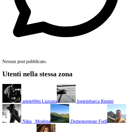
Nessun post pubblicato.
Utenti nella stessa zona
ariete69m
Luzzara
Ioeteinbarca
Rimini
Nika_
Modena
Demogorgone
Forlì