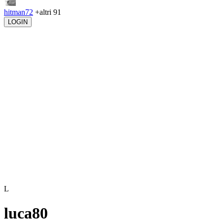
hitman72
+altri 91
LOGIN
L
luca80