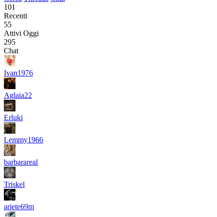
101
Recenti
55
Attivi Oggi
295
Chat
Ivan1976
Aglaia22
Erluki
Lemmy1966
barbarareal
Triskel
ariete69m