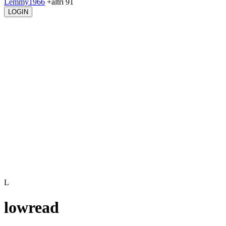
Lemmy1966
+altri 91
LOGIN
L
lowread