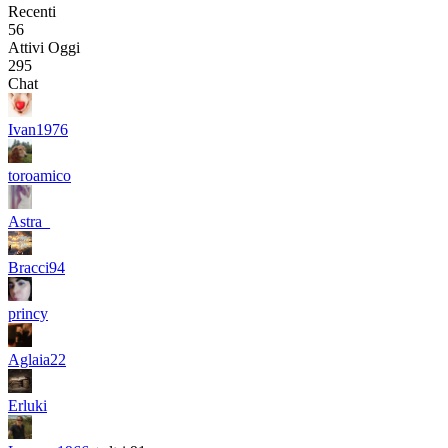
Recenti
56
Attivi Oggi
295
Chat
Ivan1976
toroamico
Astra_
Bracci94
princy
Aglaia22
Erluki