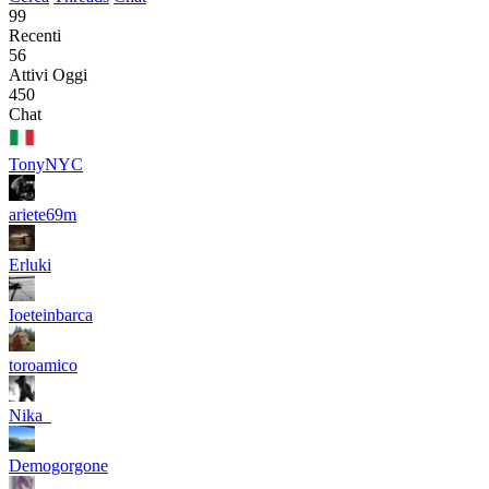
99
Recenti
56
Attivi Oggi
450
Chat
TonyNYC
ariete69m
Erluki
Ioeteinbarca
toroamico
Nika_
Demogorgone