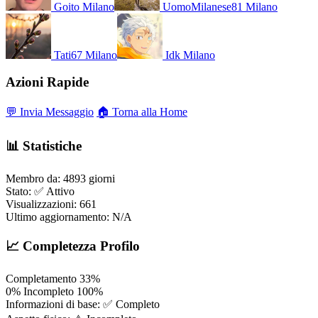
Goito
Milano
UomoMilanese81
Milano
Tati67
Milano
Idk
Milano
Azioni Rapide
💬 Invia Messaggio
🏠 Torna alla Home
📊 Statistiche
Membro da:
4893 giorni
Stato:
✅ Attivo
Visualizzazioni:
661
Ultimo aggiornamento:
N/A
📈 Completezza Profilo
Completamento
33%
0%
Incompleto
100%
Informazioni di base:
✅ Completo