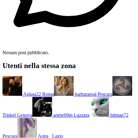
Nessun post pubblicato.
Utenti nella stessa zona
Aglaia22
Roma
barbarareal
Pescara
Triskel
Genova
ariete69m
Luzzara
hitman72
Pescara
Astra_
Lazio