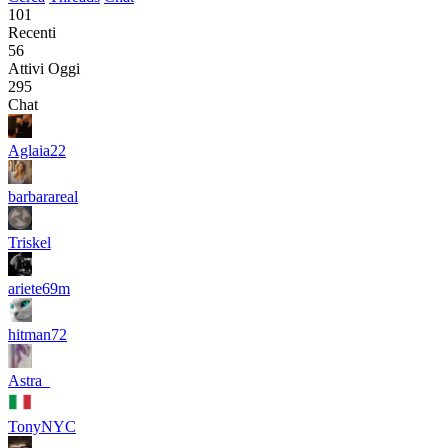
101
Recenti
56
Attivi Oggi
295
Chat
Aglaia22
barbarareal
Triskel
ariete69m
hitman72
Astra_
TonyNYC