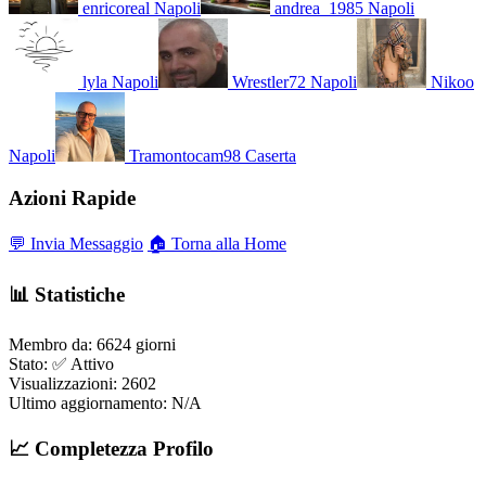
enricoreal
Napoli
andrea_1985
Napoli
lyla
Napoli
Wrestler72
Napoli
Nikoo
Napoli
Tramontocam98
Caserta
Azioni Rapide
💬 Invia Messaggio
🏠 Torna alla Home
📊 Statistiche
Membro da:
6624 giorni
Stato:
✅ Attivo
Visualizzazioni:
2602
Ultimo aggiornamento:
N/A
📈 Completezza Profilo