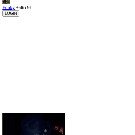
Funky
+altri 91
LOGIN