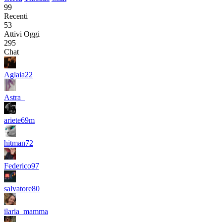
99
Recenti
53
Attivi Oggi
295
Chat
Aglaia22
Astra_
ariete69m
hitman72
Federico97
salvatore80
ilaria_mamma