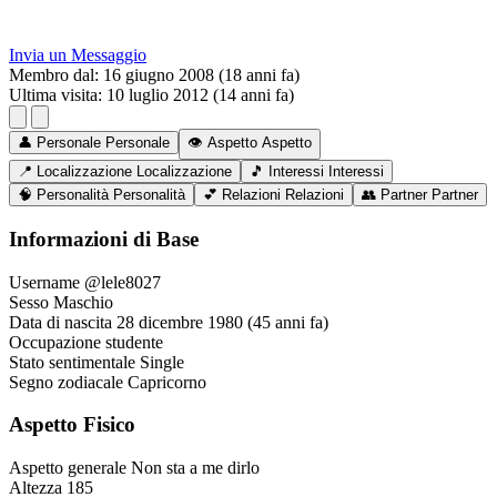
Invia un Messaggio
Membro dal:
16 giugno 2008 (18 anni fa)
Ultima visita:
10 luglio 2012 (14 anni fa)
👤
Personale
Personale
👁️
Aspetto
Aspetto
📍
Localizzazione
Localizzazione
🎵
Interessi
Interessi
🧠
Personalità
Personalità
💕
Relazioni
Relazioni
👥
Partner
Partner
Informazioni di Base
Username
@lele8027
Sesso
Maschio
Data di nascita
28 dicembre 1980 (45 anni fa)
Occupazione
studente
Stato sentimentale
Single
Segno zodiacale
Capricorno
Aspetto Fisico
Aspetto generale
Non sta a me dirlo
Altezza
185