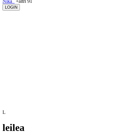
Nika_
+altri 91
LOGIN
L
leilea