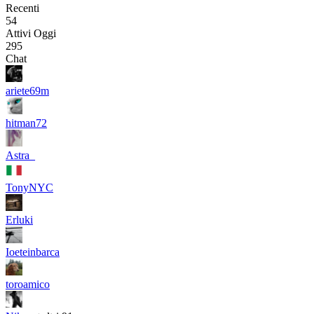
Recenti
54
Attivi Oggi
295
Chat
ariete69m
hitman72
Astra_
TonyNYC
Erluki
Ioeteinbarca
toroamico