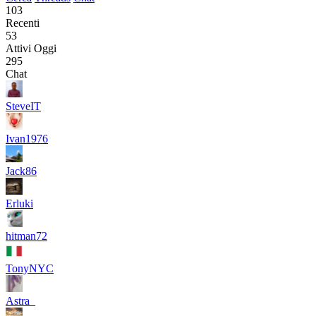
103
Recenti
53
Attivi Oggi
295
Chat
SteveIT
Ivan1976
Jack86
Erluki
hitman72
TonyNYC
Astra_