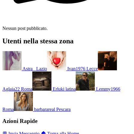
Nessun post pubblicato.
Utenti nella stessa zona
Astra_
Lazio
Ivan1976
Lecce
Aglaia22
Roma
Erluki
latina
Lemmy1966
Roma
barbarareal
Pescara
Azioni Rapide
💬 Invia Messaggio
🏠 Torna alla Home