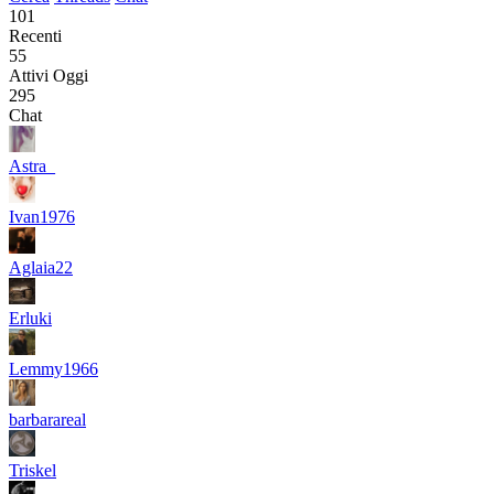
101
Recenti
55
Attivi Oggi
295
Chat
Astra_
Ivan1976
Aglaia22
Erluki
Lemmy1966
barbarareal
Triskel