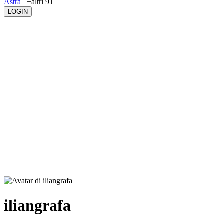
Astra_
+altri 91
LOGIN
iliangrafa