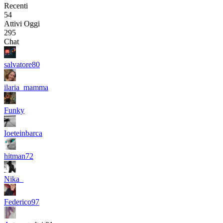
Recenti
54
Attivi Oggi
295
Chat
salvatore80
ilaria_mamma
Funky
Ioeteinbarca
hitman72
Nika_
Federico97