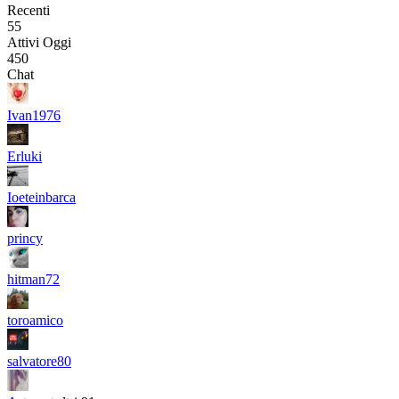
Recenti
55
Attivi Oggi
450
Chat
Ivan1976
Erluki
Ioeteinbarca
princy
hitman72
toroamico
salvatore80