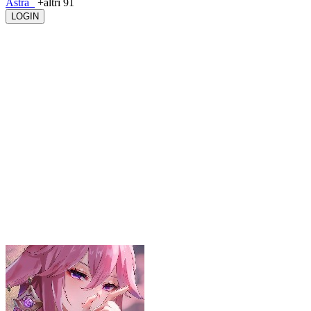
Astra_
+altri 91
LOGIN