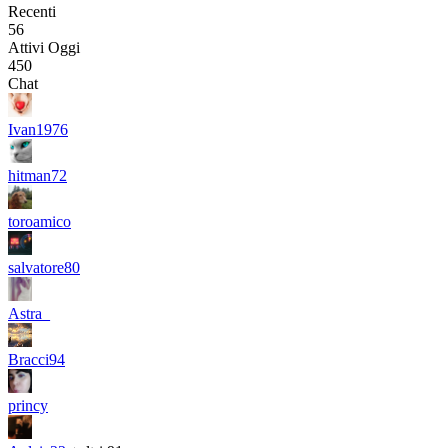
Recenti
56
Attivi Oggi
450
Chat
Ivan1976
hitman72
toroamico
salvatore80
Astra_
Bracci94
princy