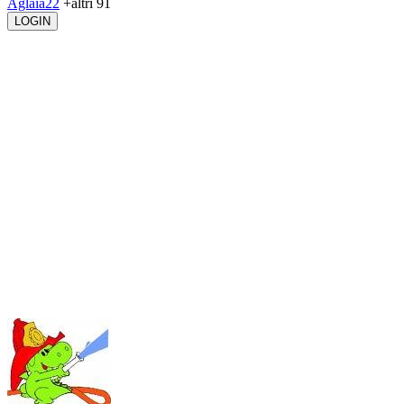
Aglaia22
+altri 91
LOGIN