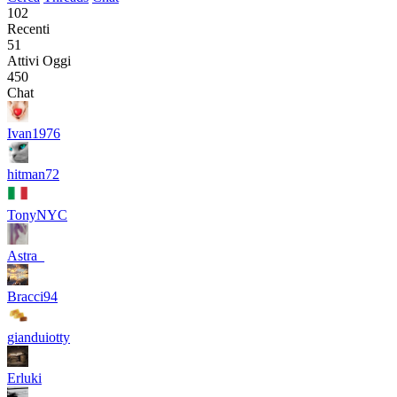
102
Recenti
51
Attivi Oggi
450
Chat
Ivan1976
hitman72
TonyNYC
Astra_
Bracci94
gianduiotty
Erluki