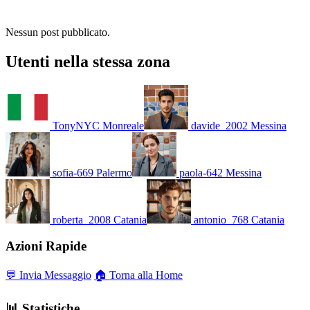
Nessun post pubblicato.
Utenti nella stessa zona
TonyNYC
Monreale
davide_2002
Messina
sofia-669
Palermo
paola-642
Messina
roberta_2008
Catania
antonio_768
Catania
Azioni Rapide
💬 Invia Messaggio
🏠 Torna alla Home
📊 Statistiche