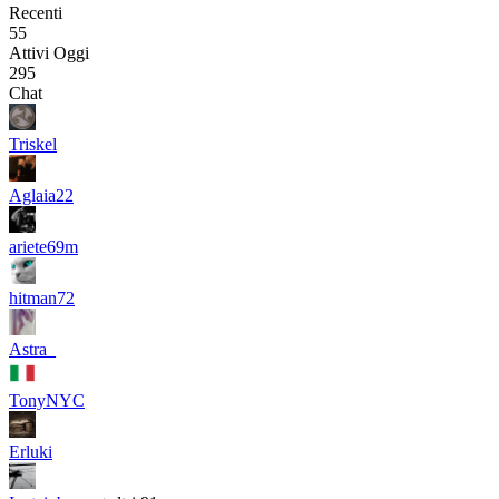
Recenti
55
Attivi Oggi
295
Chat
Triskel
Aglaia22
ariete69m
hitman72
Astra_
TonyNYC
Erluki