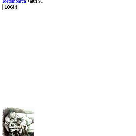
Ioeteinbarca
+altri 91
LOGIN