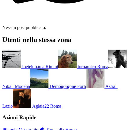
Nessun post pubblicato.
Utenti nella stessa zona
Ioeteinbarca
Rimini
toroamico
Roma
Nika_
Modena
Demogorgone
Forlì
Astra_
Lazio
Aglaia22
Roma
Azioni Rapide
💬 Invia Messaggio
🏠 Torna alla Home