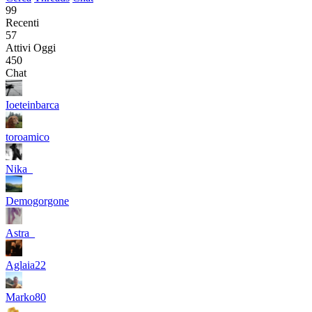
99
Recenti
57
Attivi Oggi
450
Chat
Ioeteinbarca
toroamico
Nika_
Demogorgone
Astra_
Aglaia22
Marko80