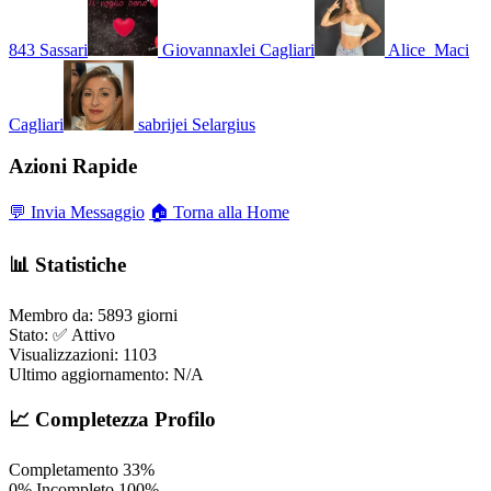
843
Sassari
Giovannaxlei
Cagliari
Alice_Maci
Cagliari
sabrijei
Selargius
Azioni Rapide
💬 Invia Messaggio
🏠 Torna alla Home
📊 Statistiche
Membro da:
5893 giorni
Stato:
✅ Attivo
Visualizzazioni:
1103
Ultimo aggiornamento:
N/A
📈 Completezza Profilo
Completamento
33%
0%
Incompleto
100%