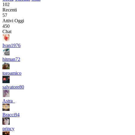
102
Recenti
57
Attivi Oggi
450
Chat
Ivan1976
hitman72
toroamico
salvatore80
Astra_
Bracci94
princy