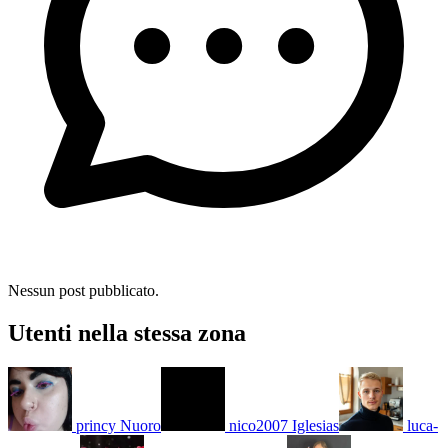
Nessun post pubblicato.
Utenti nella stessa zona
princy
Nuoro
nico2007
Iglesias
luca-