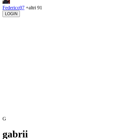
Federico97
+altri 91
LOGIN
G
gabrii