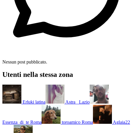
Nessun post pubblicato.
Utenti nella stessa zona
Erluki
latina
Astra_
Lazio
Essenza_di_te
Roma
toroamico
Roma
Aglaia22