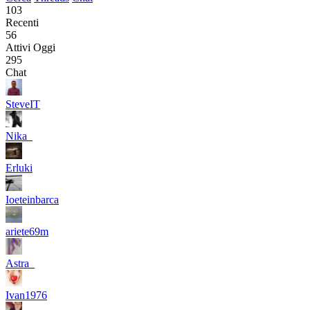
103
Recenti
56
Attivi Oggi
295
Chat
SteveIT
Nika_
Erluki
Ioeteinbarca
ariete69m
Astra_
Ivan1976