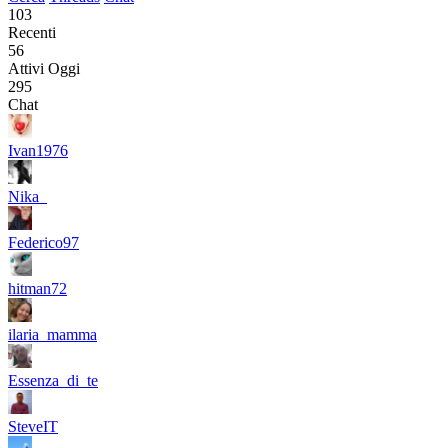
103
Recenti
56
Attivi Oggi
295
Chat
Ivan1976
Nika_
Federico97
hitman72
ilaria_mamma
Essenza_di_te
SteveIT