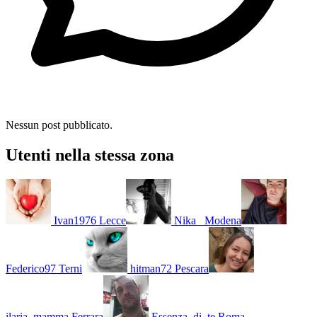
Nessun post pubblicato.
Utenti nella stessa zona
Ivan1976
Lecce
Nika_
Modena
Federico97
Terni
hitman72
Pescara
ilaria_mamma
Ferrara
Essenza_di_te
Roma