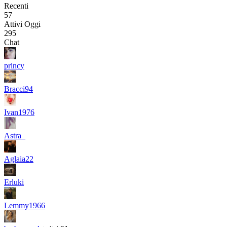
Recenti
57
Attivi Oggi
295
Chat
princy
Bracci94
Ivan1976
Astra_
Aglaia22
Erluki
Lemmy1966