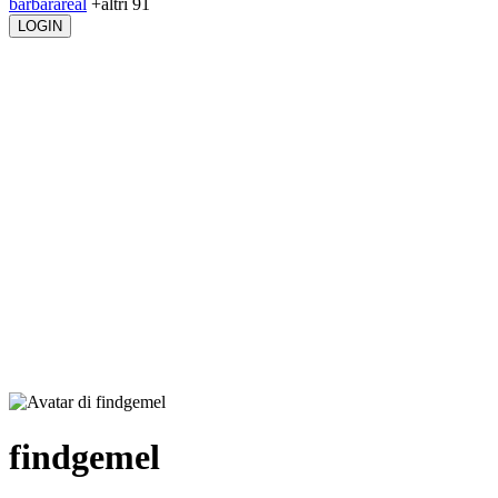
barbarareal
+altri 91
LOGIN
findgemel