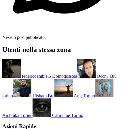
Nessun post pubblicato.
Utenti nella stessa zona
federicoambiel5
Domodossola
Occhi_Blu
torino
Hisham
Bra
Ang
Torino
Ambraka
Torino
Carmi_ne
Torino
Azioni Rapide