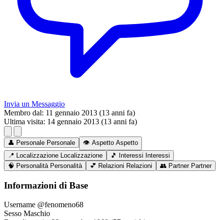
Invia un Messaggio
Membro dal:
11 gennaio 2013 (13 anni fa)
Ultima visita:
14 gennaio 2013 (13 anni fa)
👤
Personale
Personale
👁️
Aspetto
Aspetto
📍
Localizzazione
Localizzazione
🎵
Interessi
Interessi
🧠
Personalità
Personalità
💕
Relazioni
Relazioni
👥
Partner
Partner
Informazioni di Base
Username
@fenomeno68
Sesso
Maschio