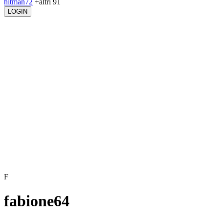
hitman72
+altri 91
LOGIN
F
fabione64