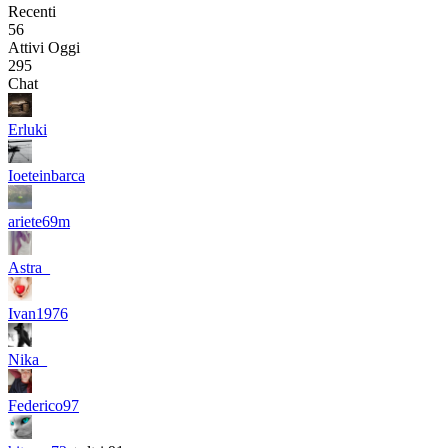
Recenti
56
Attivi Oggi
295
Chat
Erluki
Ioeteinbarca
ariete69m
Astra_
Ivan1976
Nika_
Federico97