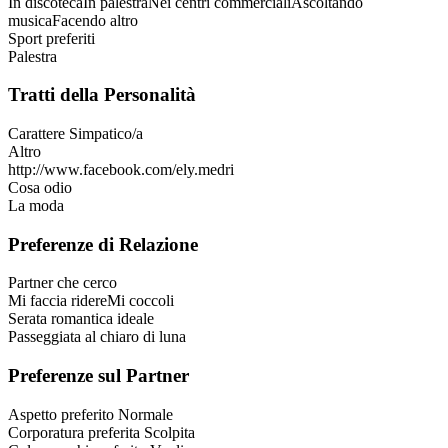
In discoteca
In palestra
Nei centri commerciali
Ascoltando
musica
Facendo altro
Sport preferiti
Palestra
Tratti della Personalità
Carattere
Simpatico/a
Altro
http://www.facebook.com/ely.medri
Cosa odio
La moda
Preferenze di Relazione
Partner che cerco
Mi faccia ridere
Mi coccoli
Serata romantica ideale
Passeggiata al chiaro di luna
Preferenze sul Partner
Aspetto preferito
Normale
Corporatura preferita
Scolpita