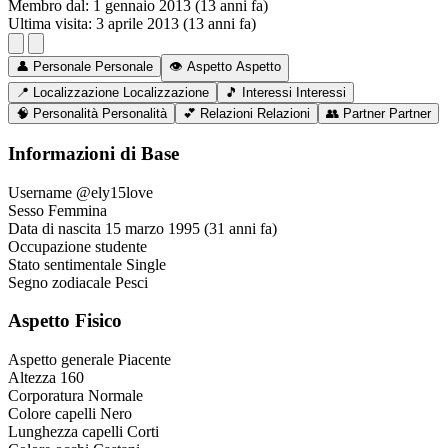
Membro dal:
1 gennaio 2013 (13 anni fa)
Ultima visita:
3 aprile 2013 (13 anni fa)
👤
Personale
Personale
👁️
Aspetto
Aspetto
📍
Localizzazione
Localizzazione
🎵
Interessi
Interessi
🧠
Personalità
Personalità
💕
Relazioni
Relazioni
👥
Partner
Partner
Informazioni di Base
Username
@ely15love
Sesso
Femmina
Data di nascita
15 marzo 1995 (31 anni fa)
Occupazione
studente
Stato sentimentale
Single
Segno zodiacale
Pesci
Aspetto Fisico
Aspetto generale
Piacente
Altezza
160
Corporatura
Normale
Colore capelli
Nero
Lunghezza capelli
Corti