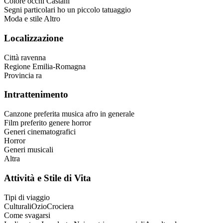
Colore occhi
Castani
Segni particolari
ho un piccolo tatuaggio
Moda e stile
Altro
Localizzazione
Città
ravenna
Regione
Emilia-Romagna
Provincia
ra
Intrattenimento
Canzone preferita
musica afro in generale
Film preferito
genere horror
Generi cinematografici
Horror
Generi musicali
Altra
Attività e Stile di Vita
Tipi di viaggio
Culturali
Ozio
Crociera
Come svagarsi