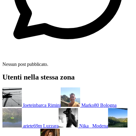
Nessun post pubblicato.
Utenti nella stessa zona
Ioeteinbarca
Rimini
Marko80
Bologna
ariete69m
Luzzara
Nika_
Modena