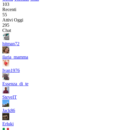
103
Recenti
55
Attivi Oggi
295
Chat
hitman72
ilaria_mamma
Ivan1976
Essenza_di_te
SteveIT
Jack86
Erluki