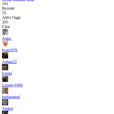
101
Recenti
55
Attivi Oggi
295
Chat
Astra_
Ivan1976
Aglaia22
Erluki
Lemmy1966
barbarareal
Triskel