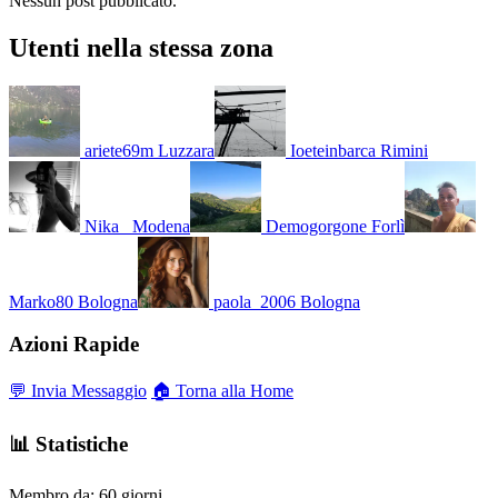
Nessun post pubblicato.
Utenti nella stessa zona
ariete69m
Luzzara
Ioeteinbarca
Rimini
Nika_
Modena
Demogorgone
Forlì
Marko80
Bologna
paola_2006
Bologna
Azioni Rapide
💬 Invia Messaggio
🏠 Torna alla Home
📊 Statistiche
Membro da:
60 giorni