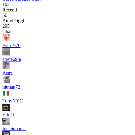
102
Recenti
56
Attivi Oggi
295
Chat
Ivan1976
ariete69m
Astra_
hitman72
TonyNYC
Erluki
Ioeteinbarca