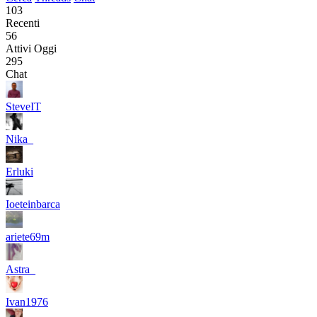
103
Recenti
56
Attivi Oggi
295
Chat
SteveIT
Nika_
Erluki
Ioeteinbarca
ariete69m
Astra_
Ivan1976