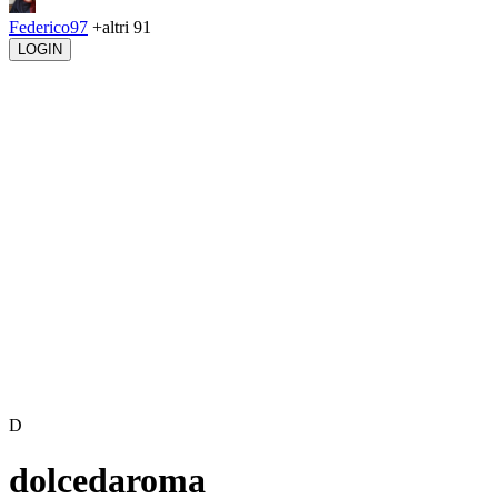
Federico97
+altri 91
LOGIN
D
dolcedaroma