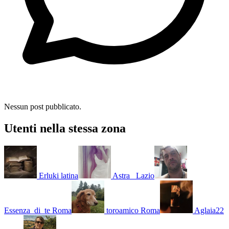
Nessun post pubblicato.
Utenti nella stessa zona
Erluki
latina
Astra_
Lazio
Essenza_di_te
Roma
toroamico
Roma
Aglaia22